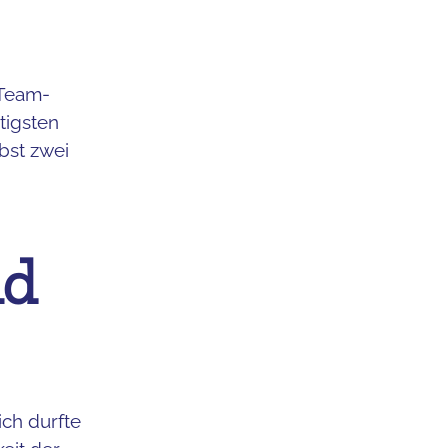
 Team-
tigsten
lbst zwei
nd
ch durfte