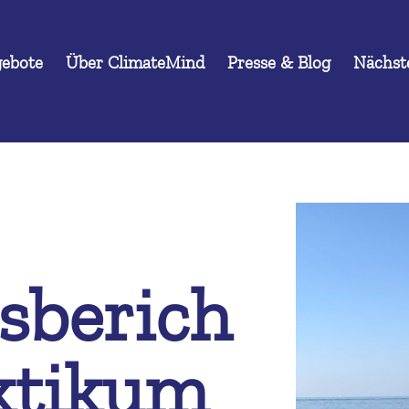
ebote
Über ClimateMind
Presse & Blog
Nächste
sberich
ktikum