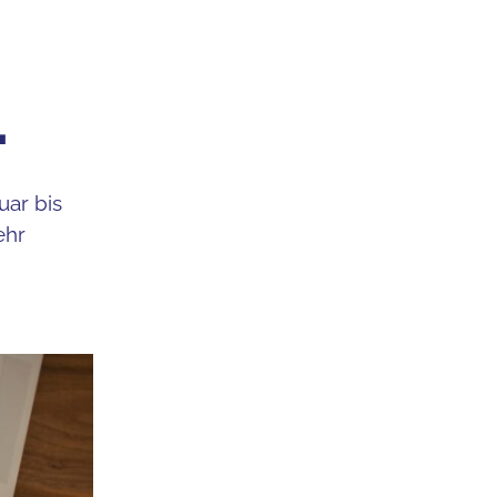
…
uar bis
ehr