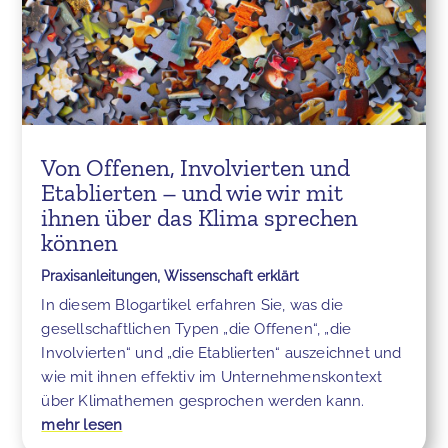
Von Offenen, Involvierten und
Etablierten – und wie wir mit
ihnen über das Klima sprechen
können
Praxisanleitungen
,
Wissenschaft erklärt
In diesem Blogartikel erfahren Sie, was die
gesellschaftlichen Typen „die Offenen“, „die
Involvierten“ und „die Etablierten“ auszeichnet und
wie mit ihnen effektiv im Unternehmenskontext
über Klimathemen gesprochen werden kann.
mehr lesen